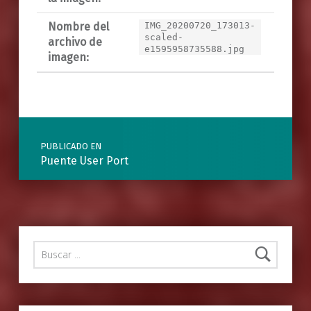
Nombre del
IMG_20200720_173013-
scaled-
archivo de
e1595958735588.jpg
imagen:
Navegación de entradas
PUBLICADO EN
Puente User Port
Buscar: