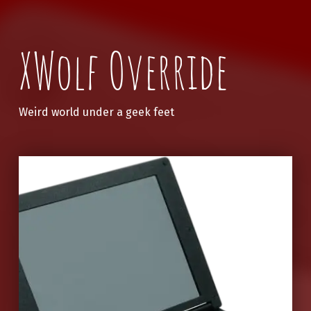
XWolf Override
Weird world under a geek feet