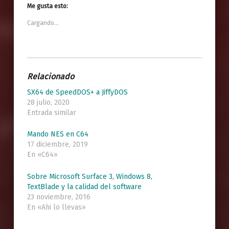
Me gusta esto:
Cargando...
Relacionado
SX64 de SpeedDOS+ a JiffyDOS
28 julio, 2020
Entrada similar
Mando NES en C64
17 diciembre, 2019
En «C64»
Sobre Microsoft Surface 3, Windows 8,
TextBlade y la calidad del software
23 noviembre, 2016
En «Ahi lo llevas»