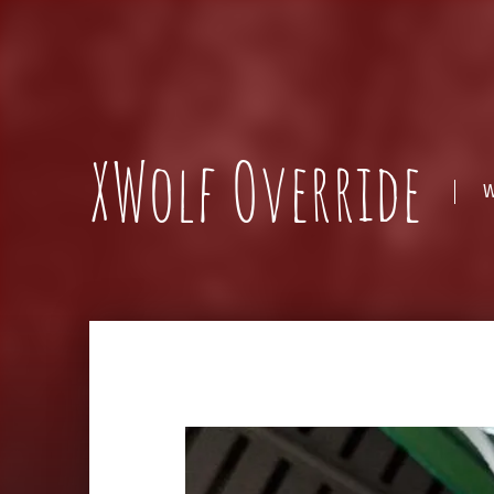
XWolf Override
W